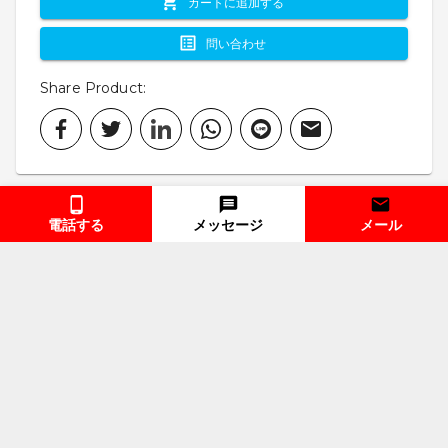
カートに追加する
問い合わせ
Share Product
:
電話する
メッセージ
メール
詳細
Chất Liệu: Được sản xuất từ 
polyethylene mật độ cao (HDPE), nổi 
bật với độ bền chắc và khả năng chống 
chịu tác động môi trường.
Độ Bền Vượt Trội: Cung cấp khả năng 