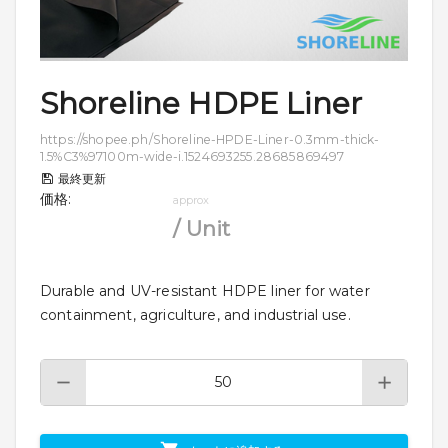
Shoreline HDPE Liner
https://shopee.ph/Shoreline-HPDE-Liner-0.3mm-thick-
1.5%C3%97100m-wide-i.1524693255.28685869497
最終更新
価格
:
approx
/
Unit
Durable and UV-resistant HDPE liner for water
containment, agriculture, and industrial use.